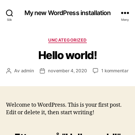
My new WordPress installation
Sök
Meny
Kategorier
UNCATEGORIZED
Hello world!
till
Av
admin
november 4, 2020
1 kommentar
Inläggsförfattare
Inläggsdatum
Hel
wor
Welcome to WordPress. This is your first post.
Edit or delete it, then start writing!